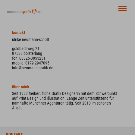
design
event
kontakt
illu
ulrike neumann-schott
kontakt
goldbachweg 21
87538 bolsterlang
fon: 08326-3855251
mobile: 0179-2947095
info@neumann-grafik.de
über mich
Seit 1992 freiberufliche Grafik Designerin mit dem Schwerpunkt
auf Print Design und Illustration. Lange Zeit unterstützend für
namhafte Münchner Agenturen tätig. Seit 2010 im schönen
Allgäu.
KONTAKT