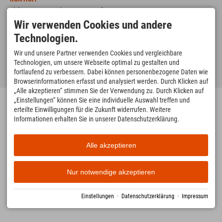
ulrike neumann-schott
fon 08326 3855251
goldbachweg 21
mobile 0179 294 70 95
Wir verwenden Cookies und andere
87538 bolsterlang
info@neumann-grafik.de
Technologien.
ÖFFNUNGSZEITEN:
Montag - Freitag: 8 - 13 Uhr
Wir und unsere Partner verwenden Cookies und vergleichbare
Technologien, um unsere Webseite optimal zu gestalten und
Impressum
Datenschutz
Barrierefreiheit
Cookie-Einstellungen
fortlaufend zu verbessern. Dabei können personenbezogene Daten wie
Erstellt von
Neumann Grafik
mit
Tramino
Browserinformationen erfasst und analysiert werden. Durch Klicken auf
„Alle akzeptieren“ stimmen Sie der Verwendung zu. Durch Klicken auf
„Einstellungen“ können Sie eine individuelle Auswahl treffen und
erteilte Einwilligungen für die Zukunft widerrufen. Weitere
Informationen erhalten Sie in unserer Datenschutzerklärung.
Alle akzeptieren
Nur notwendige akzeptieren
Einstellungen
·
Datenschutzerklärung
·
Impressum